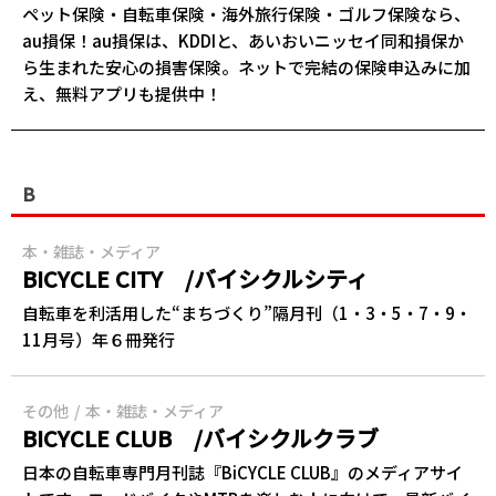
ペット保険・自転車保険・海外旅行保険・ゴルフ保険なら、
au損保！au損保は、KDDIと、あいおいニッセイ同和損保か
ら生まれた安心の損害保険。ネットで完結の保険申込みに加
え、無料アプリも提供中！
B
本・雑誌・メディア
BICYCLE CITY /バイシクルシティ
自転車を利活用した“まちづくり”隔月刊（1・3・5・7・9・
11月号）年６冊発行
その他
本・雑誌・メディア
BICYCLE CLUB /バイシクルクラブ
日本の自転車専門月刊誌『BiCYCLE CLUB』のメディアサイ