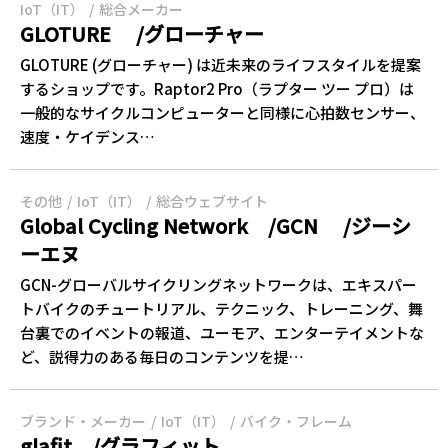
IoT（IT）
総合メーカー
GLOTURE /グローチャー
GLOTURE (グローチャー) は近未来のライフスタイルを提案
するショップです。Raptor2 Pro（ラプター ツー プロ）は
一般的なサイクルコンピューターと同様に心拍数センサー、
速度・ケイデンス…
その他
IoT（IT）
総合ウェブサイト
Global Cycling Network /GCN /ジーシ
ーエヌ
GCN-グローバルサイクリングネットワークは、エキスパー
トバイクのチュートリアル、テクニック、トレーニング、舞
台裏でのイベントの報道、ユーモア、エンターテイメントな
ど、説得力のある毎日のコンテンツを提…
ブランド・メーカー
IoT（IT）
バイク・フレーム
glafit /グラフィット