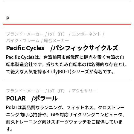
P
ブランド・メーカー
IoT（IT）
コンポーネント
バイク・フレーム
総合メーカー
Pacific Cycles /パシフィックサイクルズ
Pacific Cyclesは、台湾桃園市新武区に拠点を置く台湾の自
転車製造会社です。折りたたみ自転車の代名詞的な存在とし
て絶大な人気を誇るBirdy(BD-1)シリーズが有名です。
ブランド・メーカー
IoT（IT）
アクセサリー
POLAR /ポラール
Polarは高品質なランニング、フィットネス、クロストレー
ニング向け心拍計や、GPS対応サイクリングコンピュータ、
耐久トレーニング向けスポーツウォッチをご提供していま
す。