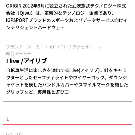
ORIGIN 2012年9月に設立された武漢旗武テクノロジー株式
会社（Qiwu）は、革新的なテクノロジー企業であり、
iGPSPORTブランドのスポーツおよびデータサービス向けイ
ンテリジェントハードウェ…
ブランド・メーカー
IoT（IT）
アクセサリー
総合メーカー
I live /アイリブ
自転車生活に楽しさを演出するI live(アイリブ)。蛙をキャラ
クターとしたセーフティライトやワイヤーロック。ダウンジ
ャケットを模したハンドルカバーやスマイルマークを施した
グリップなど、実用性と遊びコ…
L
IoT（IT）