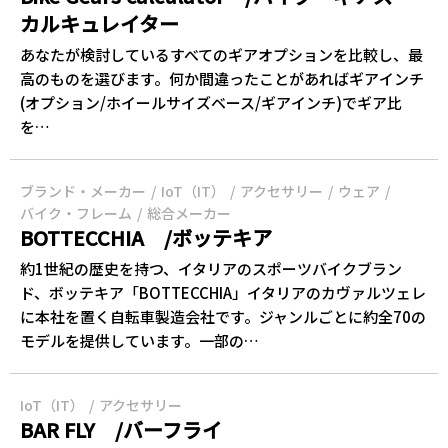
カルキュレイター
‎あなたが検討しているすべての‎‎ギアオプションを‎‎比較し、最
高のものを選びます。何か間違ったことがあれば‎‎ギア‎‎インチ
(オプション/ホイールサイズベース/‎‎ギア‎‎インチ)で‎‎ギア比‎‎
を…
ブランド・メーカー
IoT（IT）
アクセサリー
ウェア
バイク・フレーム
総合メーカー
BOTTECCHIA /ボッテキア
約1世紀の歴史を持つ、イタリアのスポーツバイクブラン
ド、ボッテキア「BOTTECCHIA」イタリアのカヴァルツェレ
に本社を置く自転車製造会社です。ジャンルごとに約全70の
モデルを提供しています。一部の…
IoT（IT）
アクセサリー
BAR FLY /バーフライ