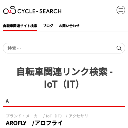
Skip
to
content
自転車関連サイト検索
ブログ
お問い合わせ
検
索:
自転車関連リンク検索 -
IoT（IT）
A
ブランド・メーカー
IoT（IT）
アクセサリー
AROFLY /アロフライ