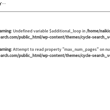
イ…
arning
: Undefined variable $additional_loop in
/home/naikid
earch.com/public_html/wp-content/themes/cycle-search_ve
arning
: Attempt to read property "max_num_pages" on nul
earch.com/public_html/wp-content/themes/cycle-search_ve