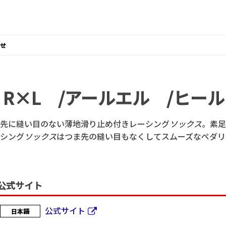
せ
R×L /アールエル /ヒー
先に縫い目のない薄地滑り止め付きレーシング
ソックス
。素足
シング
ソックス
はつま先の縫い目もなくしてスムーズなペダリ
公式サイト
公式サイト
日本語